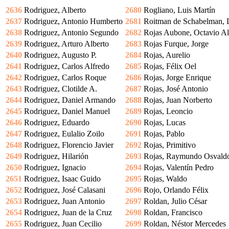
2636
Rodriguez, Alberto
2680
Rogliano, Luis Martín
2637
Rodriguez, Antonio Humberto
2681
Roitman de Schabelman, 
2638
Rodriguez, Antonio Segundo
2682
Rojas Aubone, Octavio Al
2639
Rodriguez, Arturo Alberto
2683
Rojas Furque, Jorge
2640
Rodriguez, Augusto P.
2684
Rojas, Aurelio
2641
Rodriguez, Carlos Alfredo
2685
Rojas, Félix Oel
2642
Rodriguez, Carlos Roque
2686
Rojas, Jorge Enrique
2643
Rodriguez, Clotilde A.
2687
Rojas, José Antonio
2644
Rodriguez, Daniel Armando
2688
Rojas, Juan Norberto
2645
Rodriguez, Daniel Manuel
2689
Rojas, Leoncio
2646
Rodriguez, Eduardo
2690
Rojas, Lucas
2647
Rodriguez, Eulalio Zoilo
2691
Rojas, Pablo
2648
Rodriguez, Florencio Javier
2692
Rojas, Primitivo
2649
Rodriguez, Hilarión
2693
Rojas, Raymundo Osvald
2650
Rodriguez, Ignacio
2694
Rojas, Valentín Pedro
2651
Rodriguez, Isaac Guido
2695
Rojas, Waldo
2652
Rodriguez, José Calasani
2696
Rojo, Orlando Félix
2653
Rodriguez, Juan Antonio
2697
Roldan, Julio César
2654
Rodriguez, Juan de la Cruz
2698
Roldan, Francisco
2655
Rodriguez, Juan Cecilio
2699
Roldan, Néstor Mercedes