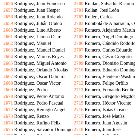
2656
Rodriguez, Juan Francisco
2700
Roldan, Salvador Ricardo
2657
Rodriguez, Juan Hesper
2701
Rollan, José León
2658
Rodriguez, Juan Rolando
2702
Rolleri, Carlos
2659
Rodriguez, Julián Ofaldo
2703
Rombolá de Albarracin, O
2660
Rodriguez, Lino Alberto
2704
Romero, Alejandro Martín
2661
Rodriguez, Lionso Osire
2705
Romero, Angel Domingo
2662
Rodriguez, Manuel
2706
Romero, Cándido Rodolf
2663
Rodriguez, Manuel Daniel
2707
Romero, Carlos Eduardo
2664
Rodriguez, Marcos Reyes
2708
Romero, César Gregorio
2665
Rodriguez, Miguel Antonio
2709
Romero, Dionisio Domin
2666
Rodriguez, Orlando Nicolás
2710
Romero, Eduardo Domin
2667
Rodriguez, Oscar Dalmiro
2711
Romero, Eleuterio Washi
2668
Rodriguez, Oscar Victor
2712
Romero, Felipe Orfilio
2669
Rodriguez, Pedro
2713
Romero, Fernando Benito
2670
Rodriguez, Pedro Antonio
2714
Romero, Gregorio Migdo
2671
Rodriguez, Pedro Pascual
2715
Romero, Héctor Vicente
2672
Rodriguez, Remigio Angel
2716
Romero, Isaias Cosme
2673
Rodriguez, Renzo
2717
Romero, José Matías
2674
Rodriguez, Rufino Félix
2718
Romero, Juan Agustín
2675
Rodriguez, Salvador Domingo
2719
Romero, Juan José