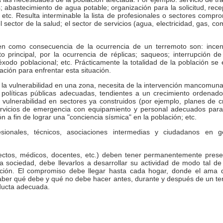
 abastecimiento de agua potable; organización para la solicitud, recepc
 etc. Resulta interminable la lista de profesionales o sectores compr
l sector de la salud; el sector de servicios (agua, electricidad, gas, c
en como consecuencia de la ocurrencia de un terremoto son: incen
o principal, por la ocurrencia de réplicas; saqueos; interrupción d
; éxodo poblacional; etc. Prácticamente la totalidad de la población s
ción para enfrentar esta situación.
la vulnerabilidad en una zona, necesita de la intervención mancomunad
e políticas públicas adecuadas, tendientes a un crecimiento ordenad
vulnerabilidad en sectores ya construidos (por ejemplo, planes de cr
ervicios de emergencia con equipamiento y personal adecuados para 
 a fin de lograr una "conciencia sísmica" en la población; etc.
esionales, técnicos, asociaciones intermedias y ciudadanos en g
itectos, médicos, docentes, etc.) deben tener permanentemente pre
la sociedad, debe llevarlos a desarrollar su actividad de modo tal d
blación. El compromiso debe llegar hasta cada hogar, donde el ama
aber qué debe y qué no debe hacer antes, durante y después de un terr
nducta adecuada.