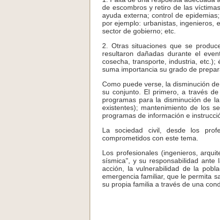
de escombros y retiro de las víctimas;
ayuda externa; control de epidemias;
por ejemplo: urbanistas, ingenieros, e
sector de gobierno; etc.
2. Otras situaciones que se produc
resultaron dañadas durante el event
cosecha, transporte, industria, etc.)
suma importancia su grado de prepara
Como puede verse, la disminución de 
su conjunto. El primero, a través d
programas para la disminución de la 
existentes); mantenimiento de los s
programas de información e instrucción
La sociedad civil, desde los prof
comprometidos con este tema.
Los profesionales (ingenieros, arqu
sísmica", y su responsabilidad ante 
acción, la vulnerabilidad de la po
emergencia familiar, que le permita s
su propia familia a través de una co