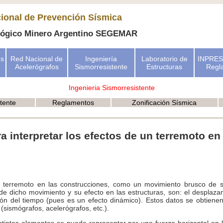
cional de Prevención Sísmica
lógico Minero Argentino SEGEMAR
es
Red Nacional de
Ingeniería
Laboratorio de
INPRES
Acelerógrafos
Sismorresistente
Estructuras
Regl
Ingenieria Sismorresistente
tente
Reglamentos
Zonificación Sísmica
 interpretar los efectos de un terremoto en
n terremoto en las construcciones, como un movimiento brusco de 
 de dicho movimiento y su efecto en las estructuras, son: el desplazami
ción del tiempo (pues es un efecto dinámico). Estos datos se obtiene
(sismógrafos, acelerógrafos, etc.).