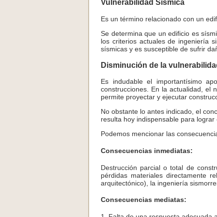
Vulnerabilidad Sísmica
Es un término relacionado con un edif
Se determina que un edificio es sísm
los criterios actuales de ingeniería 
sísmicas y es susceptible de sufrir d
Disminución de la vulnerabilida
Es indudable el importantísimo apo
construcciones. En la actualidad, el 
permite proyectar y ejecutar construc
No obstante lo antes indicado, el con
resulta hoy indispensable para lograr
Podemos mencionar las consecuencias
Consecuencias inmediatas:
Destrucción parcial o total de cons
pérdidas materiales directamente re
arquitectónico), la ingeniería sismorr
Consecuencias mediatas:
1. Falta de una respuesta adecuada a 