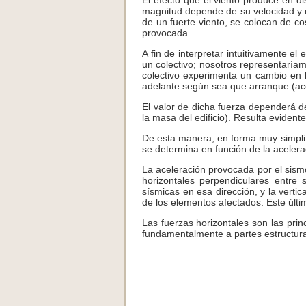
El efecto que el viento produce en d
magnitud depende de su velocidad y d
de un fuerte viento, se colocan de co
provocada.
A fin de interpretar intuitivamente 
un colectivo; nosotros representaríamo
colectivo experimenta un cambio en l
adelante según sea que arranque (acel
El valor de dicha fuerza dependerá de
la masa del edificio). Resulta eviden
De esta manera, en forma muy simplif
se determina en función de la acelerac
La aceleración provocada por el sismo
horizontales perpendiculares entre 
sísmicas en esa dirección, y la vertic
de los elementos afectados. Este últ
Las fuerzas horizontales son las princ
fundamentalmente a partes estructura