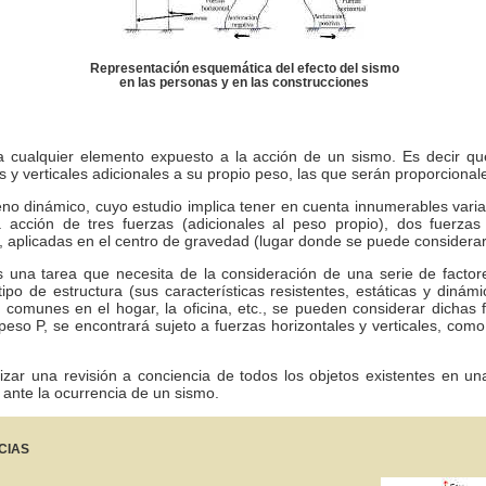
Representación esquemática del efecto del sismo
en las personas y en las construcciones
ra cualquier elemento expuesto a la acción de un sismo. Es decir qu
s y verticales adicionales a su propio peso, las que serán proporciona
eno dinámico, cuyo estudio implica tener en cuenta innumerables varia
 acción de tres fuerzas (adicionales al peso propio), dos fuerzas
l, aplicadas en el centro de gravedad (lugar donde se puede considera
s una tarea que necesita de la consideración de una serie de factores
tipo de estructura (sus características resistentes, estáticas y dinámi
 comunes en el hogar, la oficina, etc., se pueden considerar dichas f
peso P, se encontrará sujeto a fuerzas horizontales y verticales, com
lizar una revisión a conciencia de todos los objetos existentes en una 
 ante la ocurrencia de un sismo.
CIAS