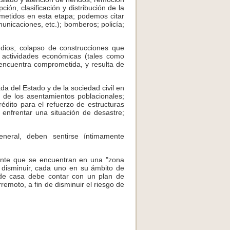
ión, clasificación y distribución de la
ometidos en esta etapa; podemos citar
omunicaciones, etc.); bomberos; policía;
dios; colapso de construcciones que
e actividades económicas (tales como
e encuentra comprometida, y resulta de
a del Estado y de la sociedad civil en
o de los asentamientos poblacionales;
édito para el refuerzo de estructuras
enfrentar una situación de desastre;
eneral, deben sentirse íntimamente
sente que se encuentran en una "zona
e disminuir, cada uno en su ámbito de
 de casa debe contar con un plan de
emoto, a fin de disminuir el riesgo de