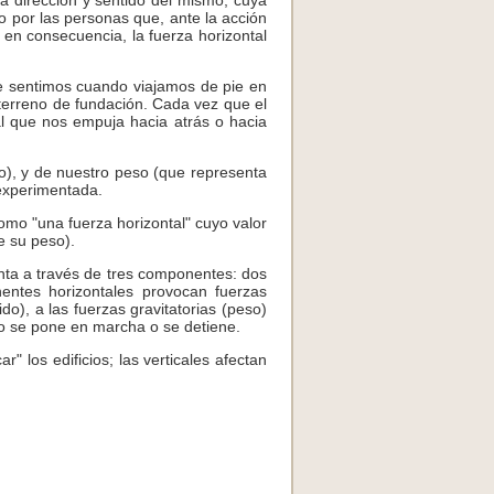
la dirección y sentido del mismo, cuya
o por las personas que, ante la acción
 en consecuencia, la fuerza horizontal
ue sentimos cuando viajamos de pie en
l terreno de fundación. Cada vez que el
al que nos empuja hacia atrás o hacia
mo), y de nuestro peso (que representa
 experimentada.
omo "una fuerza horizontal" cuyo valor
e su peso).
enta a través de tres componentes: dos
nentes horizontales provocan fuerzas
do), a las fuerzas gravitatorias (peso)
do se pone en marcha o se detiene.
" los edificios; las verticales afectan