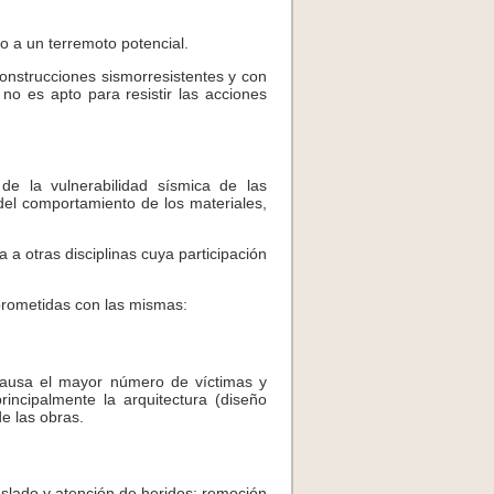
o a un terremoto potencial.
onstrucciones sismorresistentes y con
 no es apto para resistir las acciones
 de la vulnerabilidad sísmica de las
 del comportamiento de los materiales,
 a otras disciplinas cuya participación
prometidas con las mismas:
 causa el mayor número de víctimas y
incipalmente la arquitectura (diseño
de las obras.
aslado y atención de heridos; remoción