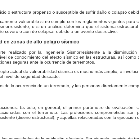
icio o estructura propenso o susceptible de sufrir daño o colapso debid
icamente vulnerable si no cumple con los reglamentos vigentes para c
sismorresistente, o si un análisis determina que el sistema estructural
año severo o aún de colapsar debido a un evento destructivo.
d en zonas de alto peligro sísmico
rte realizado por la Ingeniería Sismorresistente a la disminución
nivel de conocimiento del efecto sísmico en las estructuras, así como
ciones seguras ante la ocurrencia de terremotos.
cepto actual de vulnerabilidad sísmica es mucho más amplio, e involucra
 el nivel de seguridad deseado.
 de la ocurrencia de un terremoto, y las personas directamente com
trucciones: Es éste, en general, el primer parámetro de evaluación;
lacionadas con el terremoto. Las profesiones comprometidas son pr
esistente (diseño estructural), y aquellas relacionadas con la ejecución 
las necesidades de la población afectada: Por ejemplo: servicio de tr