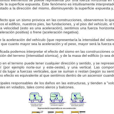
istintos elementos se puede representar por una fuerza horizontal en 
e la superficie expuesta. Este fenómeno es intuitivamente interpretad
stado a la dirección del mismo, disminuyendo la superficie expuesta y,
el efecto que un sismo provoca en las construcciones, observemos lo q
s el edificio, nuestros pies, las fundaciones, y el piso del vehículo, e
a velocidad (esto es una aceleración), sentimos una fuerza horizont
eración positiva) o frene (aceleración negativa).
 la aceleración del vehículo (que representaría la intensidad del sis
te que cuanto mayor sea la aceleración y el peso, mayor será la fuerza
icada podemos interpretar el efecto del sismo en las construcciones c
ión del terreno (intensidad sísmica), y de la masa del edificio (o sea d
 en el terreno puede tener cualquier dirección y sentido, y se repres
sí (por ejemplo norte-sur y este-oeste), y una vertical. Las compo
al da lugar a fuerzas verticales, que se suman o restan (según su senti
imo efecto es equivalente al que sentimos dentro de un ascensor cuan
ipales responsables de los daños en las estructuras, y tienden a "volcar
les en voladizo, tales como aleros y balcones.